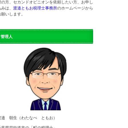
討の方、セカンドオピニオンを依頼したい方、お申し
込みは、
渡邉ともお税理士事務所
のホームページから
お願いします。
管理人
渡邉 朝生（わたなべ ともお）
千葉県四街道市の「町の税理士」