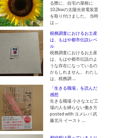
る際に、自宅の屋根に
10.2kwの太陽光発電装置
を取り付けました。 当時
は …
税務調査におけるお土産
は、もはや都市伝説レベ
ル
税務調査におけるお土産
は、もはや都市伝説のよ
うな存在になっているの
かもしれません。 わたし
は、税務調 …
「生きる職場」を読んだ
感想
生きる職場 小さなエビ工
場の人を縛らない働き方
posted with ヨメレバ 武
藤北斗 イースト …
相続税は思っているより