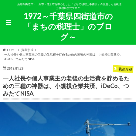
千葉県四街道市・千葉市・佐倉市を中心とした「まちの税理士事務所」の渡邉ともお税理
士事務所公式ブログ
1972～千葉県四街道市の
「まちの税理士」のブロ
グ～
HOME
資産形成
一人社長や個人事業主の老後の生活費を貯めるための三種の神器は、小規模企業共済、
iDeCo、つみたてNISA
2018.01.29
資産形成
一人社長や個人事業主の老後の生活費を貯めるた
めの三種の神器は、小規模企業共済、iDeCo、つ
みたてNISA