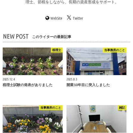
理士。 節税をしながら、長期の資産形成をサポート。
WebSite
Twitter
NEW POST
このライターの最新記事
税理士
当事務所のこと
2025.12.4
2025.8.3
税理士試験の発表がありました
開業10年目に突入しました
当事務所のこと
雑記