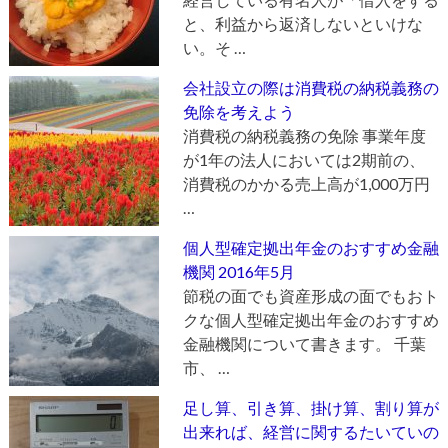
と、利益から返済しないといけな
い。そ …
会社設立の際は消費税の納税義務の
免除を考えよう
消費税の納税義務の免除 事業年度
が1年の法人においては2期前の、
消費税のかかる売上高が1,000万円
…
個人型確定拠出年金のおすすめ金融
機関 2016年5月
節税の面でも資産形成の面でもおト
クな個人型確定拠出年金のおすすめ
金融機関について書きます。 千葉
市、 …
足し算、引き算、掛け算、割り算が
出来れば、経営に関するたいていの