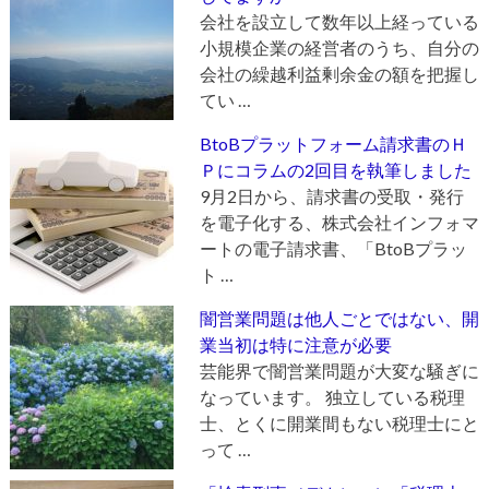
会社を設立して数年以上経っている
小規模企業の経営者のうち、自分の
会社の繰越利益剰余金の額を把握し
てい …
BtoBプラットフォーム請求書のＨ
Ｐにコラムの2回目を執筆しました
9月2日から、請求書の受取・発行
を電子化する、株式会社インフォマ
ートの電子請求書、「BtoBプラッ
ト …
闇営業問題は他人ごとではない、開
業当初は特に注意が必要
芸能界で闇営業問題が大変な騒ぎに
なっています。 独立している税理
士、とくに開業間もない税理士にと
って …