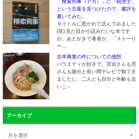
「検索刑事（デカ）」に「税理士」
という言葉を見つけたので、書評を
書いてみた。
タイトルに惹かれて読んでみました
(笑) 見た目が小説みたいな本です
が、あとがきで著者が、「ストーリ
ー …
吉本興業の件についての感想
バラエティが好きで、宮迫さんも亮
さんも随分と長い間テレビで観てき
ましたし、二人とも自分と年齢も近
いこ …
アーカイブ