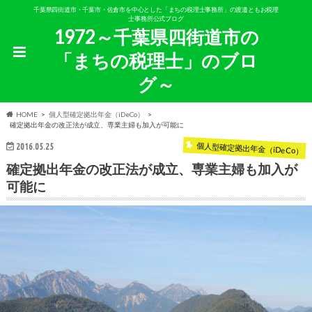
千葉県四街道市・千葉市・佐倉市を中心とした「まちの税理士事務所」の渡邉ともお税理
士事務所公式ブログ
1972～千葉県四街道市の
「まちの税理士」のブロ
グ～
HOME
個人型確定拠出年金（iDeCo）
確定拠出年金の改正法が成立、専業主婦も加入が可能に
個人型確定拠出年金（iDeCo）
2016.05.25
確定拠出年金の改正法が成立、専業主婦も加入が
可能に