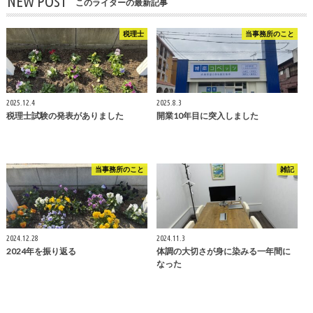
NEW POST
このライターの最新記事
税理士
当事務所のこと
2025.12.4
2025.8.3
税理士試験の発表がありました
開業10年目に突入しました
当事務所のこと
雑記
2024.12.28
2024.11.3
2024年を振り返る
体調の大切さが身に染みる一年間に
なった