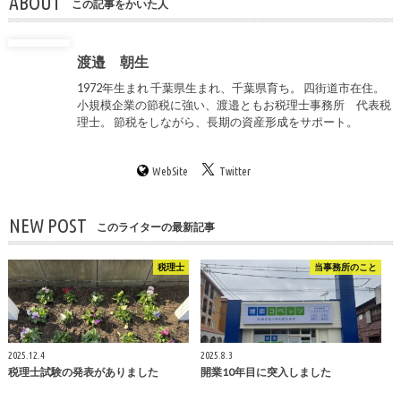
ABOUT
この記事をかいた人
渡邉 朝生
1972年生まれ 千葉県生まれ、千葉県育ち。 四街道市在住。
小規模企業の節税に強い、渡邉ともお税理士事務所 代表税
理士。 節税をしながら、長期の資産形成をサポート。
WebSite
Twitter
NEW POST
このライターの最新記事
税理士
当事務所のこと
2025.12.4
2025.8.3
税理士試験の発表がありました
開業10年目に突入しました