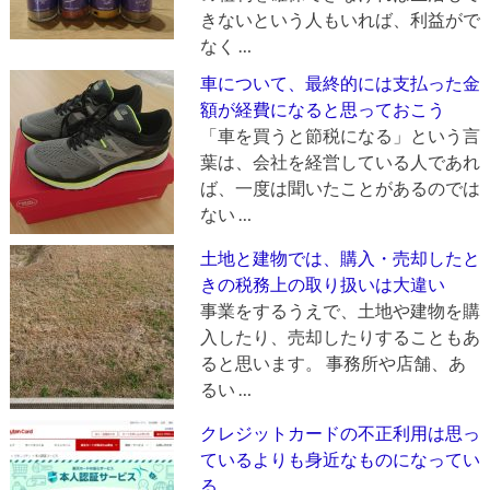
きないという人もいれば、利益がで
なく …
車について、最終的には支払った金
額が経費になると思っておこう
「車を買うと節税になる」という言
葉は、会社を経営している人であれ
ば、一度は聞いたことがあるのでは
ない …
土地と建物では、購入・売却したと
きの税務上の取り扱いは大違い
事業をするうえで、土地や建物を購
入したり、売却したりすることもあ
ると思います。 事務所や店舗、あ
るい …
クレジットカードの不正利用は思っ
ているよりも身近なものになってい
る