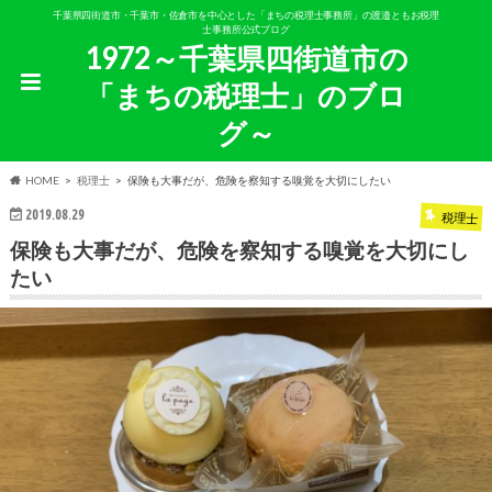
千葉県四街道市・千葉市・佐倉市を中心とした「まちの税理士事務所」の渡邉ともお税理
士事務所公式ブログ
1972～千葉県四街道市の
「まちの税理士」のブロ
グ～
HOME
税理士
保険も大事だが、危険を察知する嗅覚を大切にしたい
2019.08.29
税理士
保険も大事だが、危険を察知する嗅覚を大切にし
たい