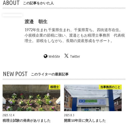
ABOUT
この記事をかいた人
渡邉 朝生
1972年生まれ 千葉県生まれ、千葉県育ち。 四街道市在住。
小規模企業の節税に強い、渡邉ともお税理士事務所 代表税
理士。 節税をしながら、長期の資産形成をサポート。
WebSite
Twitter
NEW POST
このライターの最新記事
税理士
当事務所のこと
2025.12.4
2025.8.3
税理士試験の発表がありました
開業10年目に突入しました