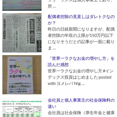
所 …
配偶者控除の見直しはダレトクなの
か？
昨日の日経新聞になりますが、配偶
者控除の年収の上限が150万円以下
になりそうだとの記事が一面に載り
ま …
「世界一ラクなお金の増やし方」を
読んだ感想
世界一ラクなお金の増やし方 #イン
デックス投資はじめました posted
with ヨメレバ Nig …
会社員と個人事業主の社会保険料の
違い
会社員は社会保険（厚生年金と健康