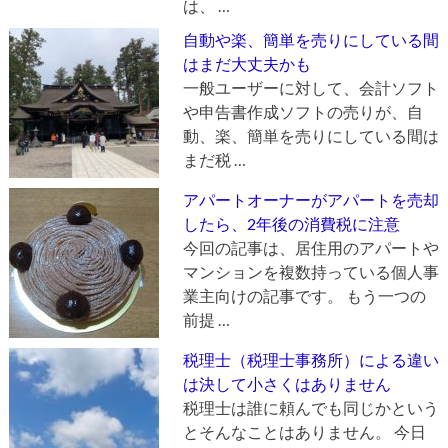
は、 …
自動や楽、簡単を売りにしている間
はまだ大丈夫かも
一般ユーザーに対して、会計ソフト
や申告書作成ソフトの売りが、自
動、楽、簡単を売りにしている間は
まだ税 …
アパートオーナーがアパートを売却
したら、2年後の消費税に注意
今回の記事は、居住用のアパートや
マンションを複数持っている個人事
業主向けの記事です。 もう一つの
前提 …
税理士（税理士事務所）による違い
は決して小さくはありません
税理士は誰に頼んでも同じかという
とそんなことはありません。 今日