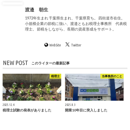
渡邉 朝生
1972年生まれ 千葉県生まれ、千葉県育ち。 四街道市在住。
小規模企業の節税に強い、渡邉ともお税理士事務所 代表税
理士。 節税をしながら、長期の資産形成をサポート。
WebSite
Twitter
NEW POST
このライターの最新記事
税理士
当事務所のこと
2025.12.4
2025.8.3
税理士試験の発表がありました
開業10年目に突入しました