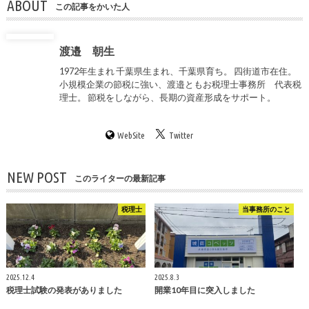
ABOUT
この記事をかいた人
渡邉 朝生
1972年生まれ 千葉県生まれ、千葉県育ち。 四街道市在住。
小規模企業の節税に強い、渡邉ともお税理士事務所 代表税
理士。 節税をしながら、長期の資産形成をサポート。
WebSite
Twitter
NEW POST
このライターの最新記事
税理士
当事務所のこと
2025.12.4
2025.8.3
税理士試験の発表がありました
開業10年目に突入しました