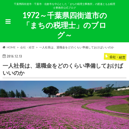
千葉県四街道市・千葉市・佐倉市を中心とした「まちの税理士事務所」の渡邉ともお税理
士事務所公式ブログ
1972～千葉県四街道市の
「まちの税理士」のブロ
グ～
HOME
会社・経営
一人社長は、退職金をどのくらい準備しておけばいいのか
2016.12.13
会社・経営
一人社長は、退職金をどのくらい準備しておけば
いいのか