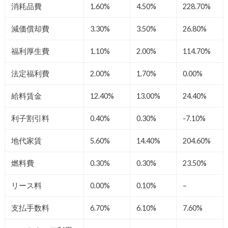
消耗品費
1.60%
4.50%
228.70%
減価償却費
3.30%
3.50%
26.80%
福利厚生費
1.10%
2.00%
114.70%
法定福利費
2.00%
1.70%
0.00%
給料賃金
12.40%
13.00%
24.40%
利子割引料
0.40%
0.30%
-7.10%
地代家賃
5.60%
14.40%
204.60%
燃料費
0.30%
0.30%
23.50%
リース料
0.00%
0.10%
–
支払手数料
6.70%
6.10%
7.60%