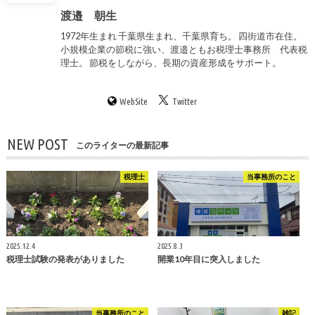
渡邉 朝生
1972年生まれ 千葉県生まれ、千葉県育ち。 四街道市在住。
小規模企業の節税に強い、渡邉ともお税理士事務所 代表税
理士。 節税をしながら、長期の資産形成をサポート。
WebSite
Twitter
NEW POST
このライターの最新記事
税理士
当事務所のこと
2025.12.4
2025.8.3
税理士試験の発表がありました
開業10年目に突入しました
当事務所のこと
雑記