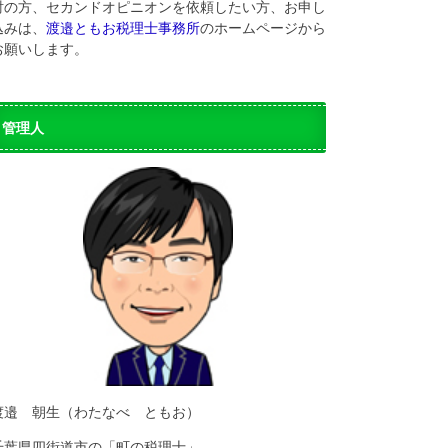
討の方、セカンドオピニオンを依頼したい方、お申し
込みは、
渡邉ともお税理士事務所
のホームページから
お願いします。
管理人
渡邉 朝生（わたなべ ともお）
千葉県四街道市の「町の税理士」