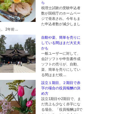
ら
税理士試験の受験申込者
数が国税庁のホームペー
ジで発表され、今年もま
た申込者数が減少しまし
。 2年前 …
自動や楽、簡単を売りに
している間はまだ大丈夫
かも
一般ユーザーに対して、
会計ソフトや申告書作成
ソフトの売りが、自動、
楽、簡単を売りにしてい
る間はまだ税 …
設立１期目、２期目で赤
字の場合の役員報酬の決
め方
設立1期目や2期目で、ま
だ売上も少なく赤字にな
る場合、「役員報酬は0で