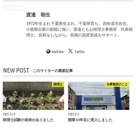
渡邉 朝生
1972年生まれ 千葉県生まれ、千葉県育ち。 四街道市在住。
小規模企業の節税に強い、渡邉ともお税理士事務所 代表税
理士。 節税をしながら、長期の資産形成をサポート。
WebSite
Twitter
NEW POST
このライターの最新記事
税理士
当事務所のこと
2025.12.4
2025.8.3
税理士試験の発表がありました
開業10年目に突入しました