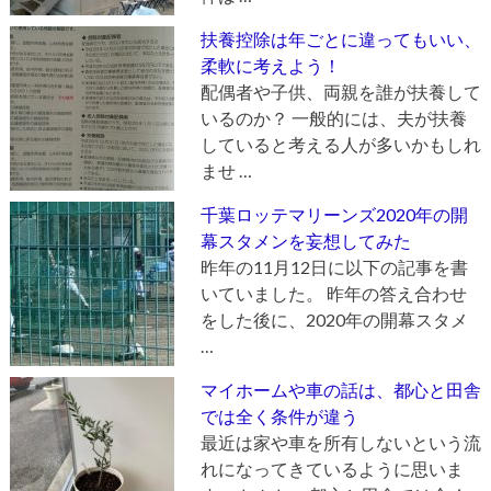
扶養控除は年ごとに違ってもいい、
柔軟に考えよう！
配偶者や子供、両親を誰が扶養して
いるのか？ 一般的には、夫が扶養
していると考える人が多いかもしれ
ませ …
千葉ロッテマリーンズ2020年の開
幕スタメンを妄想してみた
昨年の11月12日に以下の記事を書
いていました。 昨年の答え合わせ
をした後に、2020年の開幕スタメ
…
マイホームや車の話は、都心と田舎
では全く条件が違う
最近は家や車を所有しないという流
れになってきているように思いま