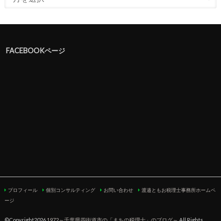
FACEBOOKページ
プロフィール
個別コンサルティング
お問い合わせ
渡邉ともお税理士事務所ホームペ
ージ
©Copyright2026
1972～千葉県四街道市の「まちの税理士」のブログ～
.All Rights