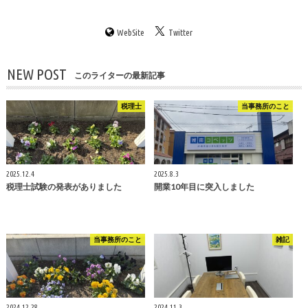
WebSite
Twitter
NEW POST
このライターの最新記事
税理士
当事務所のこと
2025.12.4
2025.8.3
税理士試験の発表がありました
開業10年目に突入しました
当事務所のこと
雑記
2024.12.28
2024.11.3